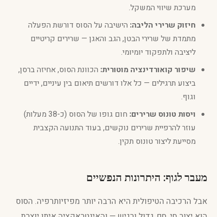
מערכת שיווי המשקל.
חיזוק שרירי הליבה:
הישיבה על הסוס דורשת הפעלה
מתמדת של שרירי הבטן, הגב והאגן — שרירים קריטיים
ליציבה ולתפקוד יומיומי.
שיפור קואורדינציה מוטורית:
הכוונת הסוס, אחיזה ברסן,
ביצוע תרגילים — כל אלו דורשים תיאום בין עיניים, ידיים
וגוף.
ויסות טונוס שרירים:
חום גופו של הסוס (כ-38 מעלות)
עוזר להרפיית שרירים נוקשים, בעוד התנועה הקצבית
מסייעת ליצור טונוס תקין.
מעבר לגוף: היתרונות הנפשיים
אבל הרכיבה הטיפולית היא הרבה יותר מפיזיותרפיה. הסוס
הוא יצור חי, חם, גדול ורגיש — והאינטראקציה איתו יוצרת