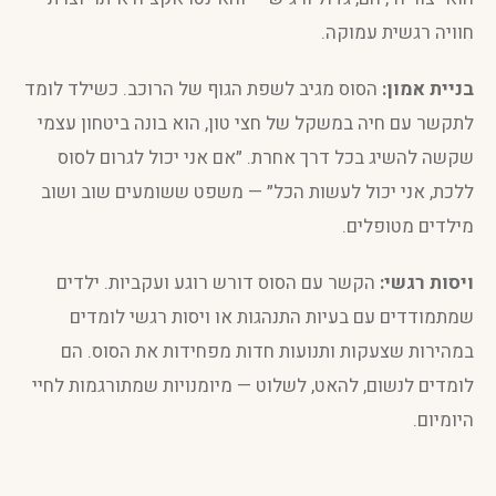
חוויה רגשית עמוקה.
בניית אמון:
הסוס מגיב לשפת הגוף של הרוכב. כשילד לומד
לתקשר עם חיה במשקל של חצי טון, הוא בונה ביטחון עצמי
שקשה להשיג בכל דרך אחרת. ״אם אני יכול לגרום לסוס
ללכת, אני יכול לעשות הכל״ — משפט ששומעים שוב ושוב
מילדים מטופלים.
ויסות רגשי:
הקשר עם הסוס דורש רוגע ועקביות. ילדים
שמתמודדים עם בעיות התנהגות או ויסות רגשי לומדים
במהירות שצעקות ותנועות חדות מפחידות את הסוס. הם
לומדים לנשום, להאט, לשלוט — מיומנויות שמתורגמות לחיי
היומיום.
חיבור חברתי:
הטיפול לרוב מתקיים בקבוצות קטנות. ילדים